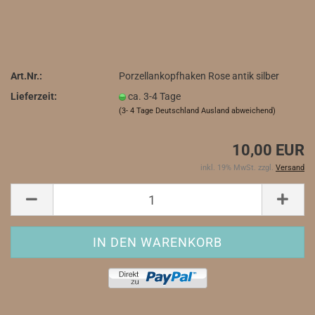
Art.Nr.:
Porzellankopfhaken Rose antik silber
Lieferzeit:
ca. 3-4 Tage
(3- 4 Tage Deutschland Ausland abweichend)
10,00 EUR
inkl. 19% MwSt. zzgl.
Versand