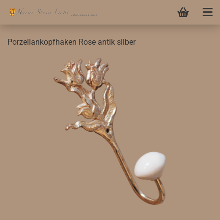
Porzellankopfhaken Rose antik silber