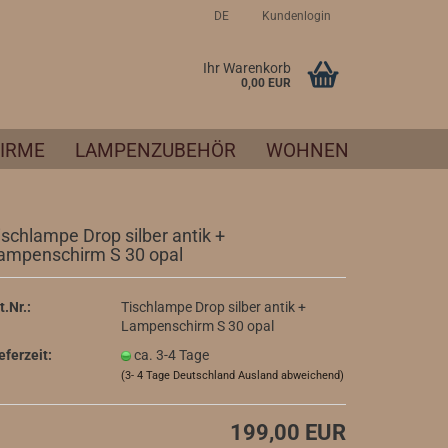
DE
Kundenlogin
ache auswählen
Ihr Warenkorb
0,00 EUR
IRME
LAMPENZUBEHÖR
WOHNEN
ischlampe Drop silber antik +
ampenschirm S 30 opal
Konto erstellen
t.Nr.:
Tischlampe Drop silber antik +
Passwort vergessen?
Lampenschirm S 30 opal
eferzeit:
ca. 3-4 Tage
(3- 4 Tage Deutschland Ausland abweichend)
199,00 EUR