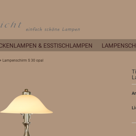
Spr
CKENLAMPEN & ESSTISCHLAMPEN
LAMPENSCH
k + Lampenschirm S 30 opal
T
L
Ar
Li