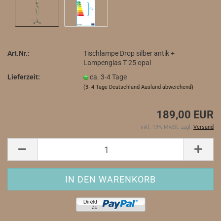
Art.Nr.:
Tischlampe Drop silber antik +
Lampenglas T 25 opal
Lieferzeit:
ca. 3-4 Tage
(3- 4 Tage Deutschland Ausland abweichend)
189,00 EUR
inkl. 19% MwSt. zzgl.
Versand